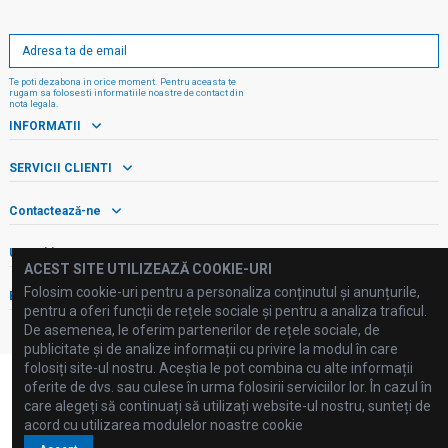
Te poti dezabona in orice moment. Pentru aceasta te
rugam sa folosesti informatiile noastre de contact din
nota legala.
INFORMATII
SERVICII CLIENTI
Contactează-ne
Urmăriți-ne!
ACEST SITE UTILIZEAZĂ COOKIE-URI
Folosim cookie-uri pentru a personaliza conținutul și anunțurile,
Buletin informativ
pentru a oferi funcții de rețele sociale și pentru a analiza traficul.
De asemenea, le oferim partenerilor de rețele sociale, de
publicitate și de analize informații cu privire la modul în care
folosiți site-ul nostru. Aceștia le pot combina cu alte informații
oferite de dvs. sau culese în urma folosirii serviciilor lor. În cazul în
care alegeți să continuați să utilizați website-ul nostru, sunteți de
acord cu utilizarea modulelor noastre cookie
©2025 FLUID PROCESSING SRL