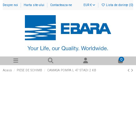
Despre noi
Harta site-ului
Contacteaza-ne
EUR €
Lista de dorințe (
0
)
0
Acasă
PIESE DE SCHIMB
CAMASA POMPA L 47 STADI 2 KB