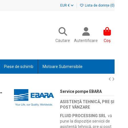
EUR €
Lista de dorințe (
0
)
Căutare
Autentificare
Coș
Piese de schimb
Motoare Submersibile
-
Service pompe EBARA
ASISTENŢĂ TEHNICĂ, PRE ŞI
POST VÂNZARE
FLUID PROCESSING SRL
vă
pune la dispoziţie servicii de
asistenţă tehnică, pre şi post