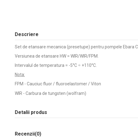
Descriere
Set de etansare mecanica (presetupe) pentru pompele Ebara C
Versiunea de etansare HW = WIR/WIR/FPM.
Intervalul de temperatura = -5°C ÷ +110°C.
Nota:
FPM - Cauciuc fluor / fluoroelastomer / Viton
WIR - Carbura de tungsten (wolfram)
Detalii produs
Recenzii
(0)