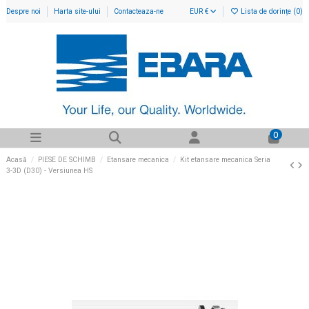
Despre noi
Harta site-ului
Contacteaza-ne
EUR €
Lista de dorințe (
0
)
0
Acasă
PIESE DE SCHIMB
Etansare mecanica
Kit etansare mecanica Seria
3-3D (D30) - Versiunea HS