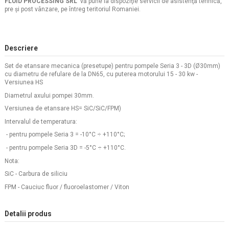
FLUID PROCESSING SRL
vă pune la dispoziţie servicii de asistenţă tehnică,
pre şi post vânzare, pe întreg teritoriul Romaniei.
Descriere
Set de etansare mecanica (presetupe) pentru pompele Seria 3 - 3D (Ø30mm)
cu diametru de refulare de la DN65, cu puterea motorului 15 - 30 kw -
Versiunea HS
Diametrul axului pompei 30mm.
Versiunea de etansare HS= SiC/SiC/FPM)
Intervalul de temperatura:
- pentru pompele Seria 3 = -10°C ÷ +110°C;
- pentru pompele Seria 3D = -5°C ÷ +110°C.
Nota:
SiC - Carbura de siliciu
FPM - Cauciuc fluor / fluoroelastomer / Viton
Detalii produs