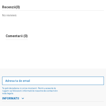
Recenzii
(0)
No reviews
Comentarii (0)
Te poti dezabona in orice moment. Pentru aceasta te
rugam sa folosesti informatiile noastre de contact din
nota legala.
INFORMATII