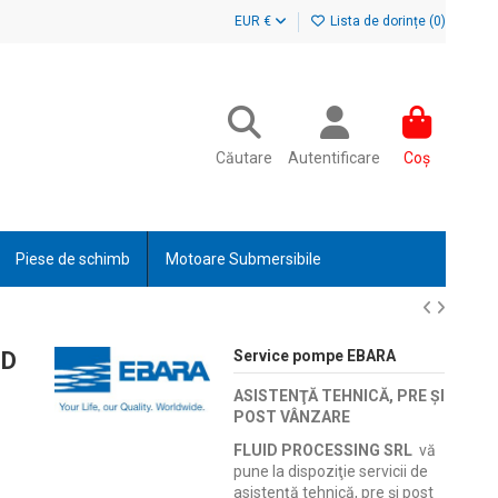
EUR €
Lista de dorințe (
0
)
Căutare
Autentificare
Coș
Piese de schimb
Motoare Submersibile
3D
Service pompe EBARA
ASISTENŢĂ TEHNICĂ, PRE ŞI
POST VÂNZARE
FLUID PROCESSING SRL
vă
pune la dispoziţie servicii de
asistenţă tehnică, pre şi post