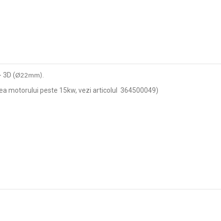
 3D (
.
Ø22mm)
ea motorului peste 15kw, vezi articolul 364500049)