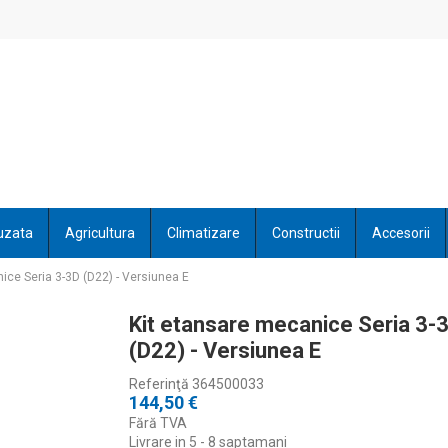
uzata
Agricultura
Climatizare
Constructii
Accesorii
ice Seria 3-3D (D22) - Versiunea E
Kit etansare mecanice Seria 3-
(D22) - Versiunea E
Referinţă
364500033
144,50 €
Fără TVA
Livrare in 5 - 8 saptamani