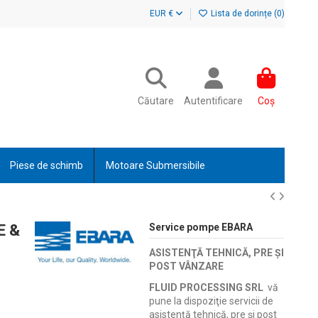
EUR €
Lista de dorințe (
0
)
Căutare
Autentificare
Coș
Piese de schimb
Motoare Submersibile
E &
Service pompe EBARA
ASISTENŢĂ TEHNICĂ, PRE ŞI
POST VÂNZARE
FLUID PROCESSING SRL
vă
pune la dispoziţie servicii de
asistenţă tehnică, pre şi post