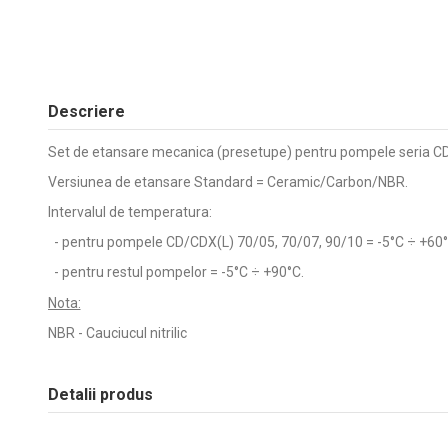
Descriere
Set de etansare mecanica (presetupe) pentru pompele seria CD 
Versiunea de etansare Standard = Ceramic/Carbon/NBR.
Intervalul de temperatura:
- pentru pompele CD/CDX(L) 70/05, 70/07, 90/10 = -5°C ÷ +60°
- pentru restul pompelor = -5°C ÷ +90°C.
Nota:
NBR - Cauciucul nitrilic
Detalii produs