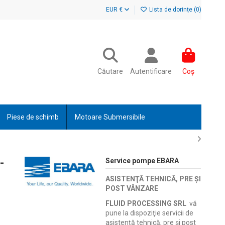
EUR €
Lista de dorințe (
0
)
Căutare
Autentificare
Coș
Piese de schimb
Motoare Submersibile
-
Service pompe EBARA
ASISTENŢĂ TEHNICĂ, PRE ŞI
POST VÂNZARE
FLUID PROCESSING SRL
vă
pune la dispoziţie servicii de
asistenţă tehnică, pre şi post