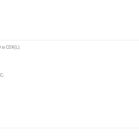
si CDX(L).
C;